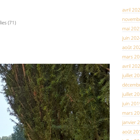
avril 20
novemb
lies (71)
mai 202
juin 202
août 20
mars 2
avril 20
juillet 2
décemb
juillet 2
juin 201
mars 2
janvier 
août 20