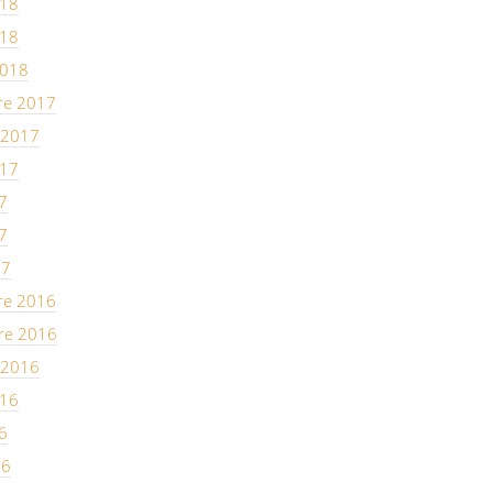
018
018
2018
re 2017
 2017
017
7
7
17
re 2016
re 2016
 2016
016
6
16