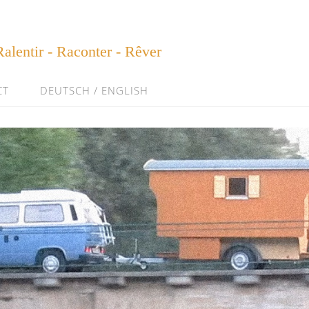
Ralentir - Raconter - Rêver
CT
DEUTSCH / ENGLISH