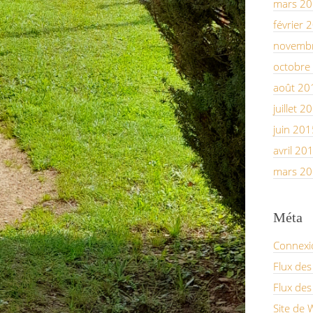
mars 2
février 
novemb
octobre
août 20
juillet 2
juin 201
avril 20
mars 2
Méta
Connexi
Flux des
Flux de
Site de