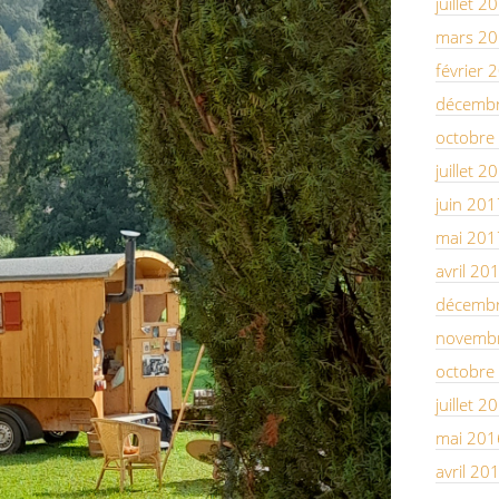
juillet 2
mars 2
février 
décemb
octobre
juillet 2
juin 201
mai 201
avril 20
décemb
novemb
octobre
juillet 2
mai 201
avril 20