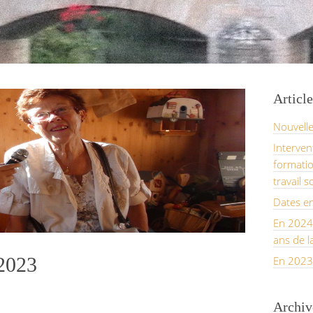
Article
Nouvell
Interven
formatio
travail s
Dates e
En 2024,
ans de l
 2023
En 2023
Archiv