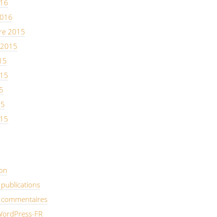
016
2016
re 2015
 2015
15
015
5
15
015
on
 publications
s commentaires
 WordPress-FR