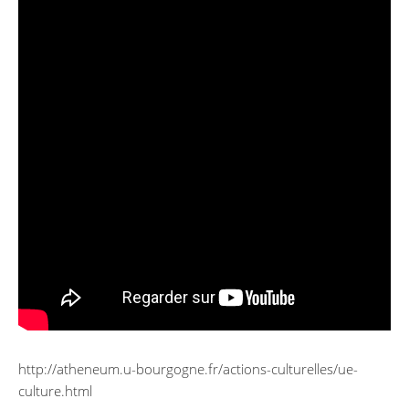
http://atheneum.u-bourgogne.fr/actions-culturelles/ue-
culture.html