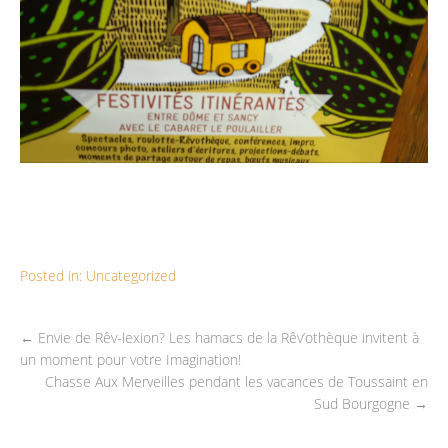
Posted in:
Uncategorized
←
Envie de Rêv-lexion? Les hamacs de la Rêv’othèque invitent à
un moment pour votre Imagination!
Chasse Aux Merveilles pendant les vacances de Toussaint en
Sud Bourgogne
→