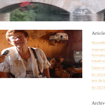
Article
Nouvell
Interven
formatio
travail s
Dates e
En 2024,
ans de l
En 2023
Archiv