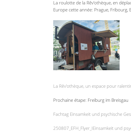
La roulotte de la Rêv’othèque, en dépla
Europe cette année: Prague, Fribourg, E
La Rêv’othèque, un espace pour ralentir,
Prochaine étape: Freiburg im Breisgau
Fachtag Einsamkeit und psychische Ges
250807_EFH_Flyer_IEinsamkeit und psy