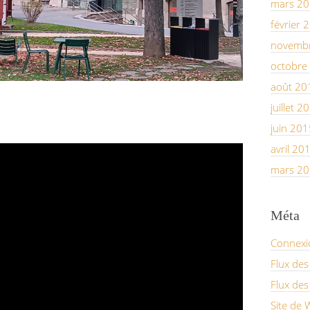
mars 2
février 
novemb
octobre
août 20
juillet 2
juin 201
avril 20
mars 2
Méta
Connexi
Flux des
Flux de
Site de