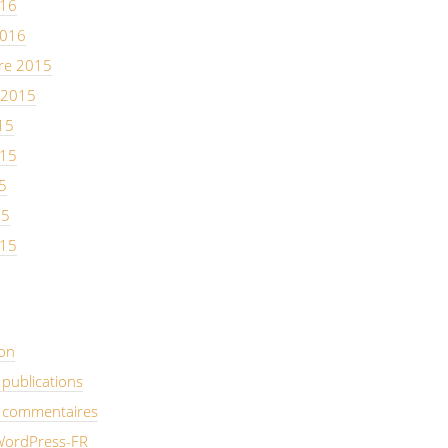
016
2016
re 2015
 2015
15
015
5
15
015
on
 publications
s commentaires
 WordPress-FR