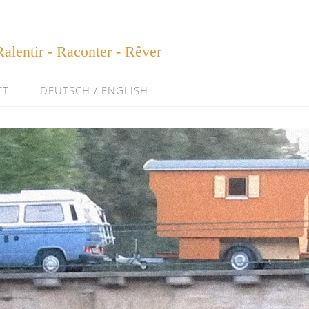
Ralentir - Raconter - Rêver
CT
DEUTSCH / ENGLISH