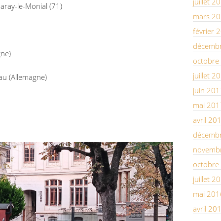
juillet 2
aray-le-Monial (71)
mars 2
février 
décemb
ne)
octobre
juillet 2
au (Allemagne)
juin 201
mai 201
avril 20
décemb
novemb
octobre
juillet 2
mai 201
avril 20