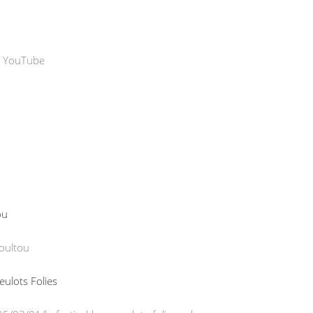
– YouTube
ou
oultou
ueulots Folies