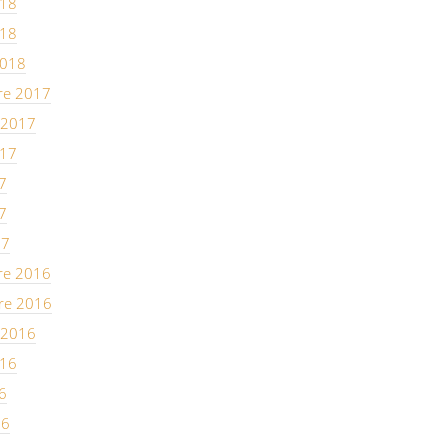
018
018
2018
re 2017
 2017
017
7
7
17
re 2016
re 2016
 2016
016
6
16