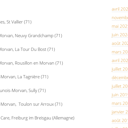
avril 20
novemb
es, St Vallier (71)
mai 202
juin 202
Morvan, Neuvy Grandchamp (71)
août 20
orvan, La Tour Du Bost (71)
mars 2
avril 20
orvan, Rousillon en Morvan (71)
juillet 2
Morvan, La Tagnière (71)
décemb
juillet 2
nois-Morvan, Sully (71)
juin 201
mars 2
Morvan, Toulon sur Arroux (71)
janvier 
 Care, Freiburg im Breisgau (Allemagne)
août 20